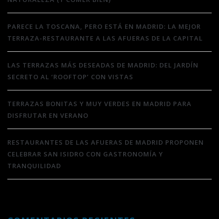
PARECE LA TOSCANA, PERO ESTÁ EN MADRID: LA MEJOR
TERRAZA-RESTAURANTE A LAS AFUERAS DE LA CAPITAL
LAS TERRAZAS MÁS DESEADAS DE MADRID: DEL JARDÍN
SECRETO AL ‘ROOFTOP’ CON VISTAS
TERRAZAS BONITAS Y MUY VERDES EN MADRID PARA
DISFRUTAR EN VERANO
RESTAURANTES DE LAS AFUERAS DE MADRID PROPONEN
CELEBRAR SAN ISIDRO CON GASTRONOMÍA Y
TRANQUILIDAD