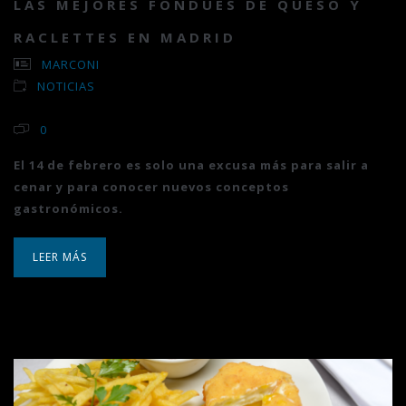
LAS MEJORES FONDUES DE QUESO Y
RACLETTES EN MADRID
MARCONI
NOTICIAS
0
El 14 de febrero es solo una excusa más para salir a
cenar y para conocer nuevos conceptos
gastronómicos.
LEER MÁS