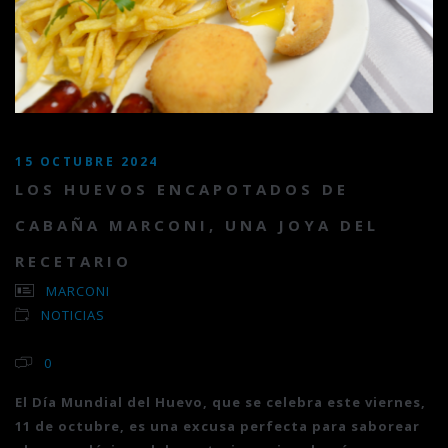
15 OCTUBRE 2024
LOS HUEVOS ENCAPOTADOS DE
CABAÑA MARCONI, UNA JOYA DEL
RECETARIO
MARCONI
NOTICIAS
0
El Día Mundial del Huevo, que se celebra este viernes,
11 de octubre, es una excusa perfecta para saborear